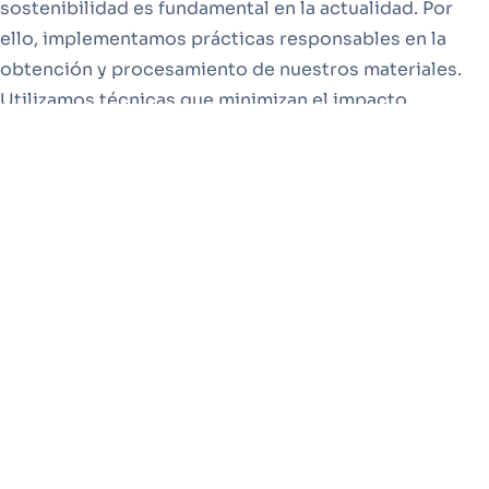
sostenibilidad es fundamental en la actualidad. Por
ello, implementamos prácticas responsables en la
obtención y procesamiento de nuestros materiales.
Utilizamos técnicas que minimizan el impacto
ambiental y garantizan que nuestros productos sean
no solo duraderos, sino también responsables con el
planeta. Nos enorgullece contribuir a proyectos que
no solo buscan la estética, sino también el respeto por
el entorno.
Innovación al Servicio del Cliente
La innovación es una piedra angular de nuestra
filosofía empresarial. Nos esforzamos por adaptarnos
a las necesidades cambiantes de nuestros clientes,
ofreciendo soluciones personalizadas que se ajustan a
los requerimientos de cada proyecto. Esto nos