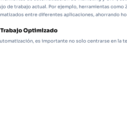
ujo de trabajo actual. Por ejemplo, herramientas como 
omatizados entre diferentes aplicaciones, ahorrando ho
 Trabajo Optimizado
tomatización, es importante no solo centrarse en la te
ucra a tu equipo en el proceso de selección y capacitac
zado no solo mejora la eficiencia, sino que también aum
ro se concentre en tareas estratégicas y creativas.
luar y Seleccionar Herramientas de Automati
utomatización, considera las siguientes mejores práct
 procesos deseas automatizar. Luego, realiza una inves
 las características de cada herramienta. Además, aseg
ftware existente para minimizar cualquier complicación.
nsiderar para asegurar que la solución se adapte a tus