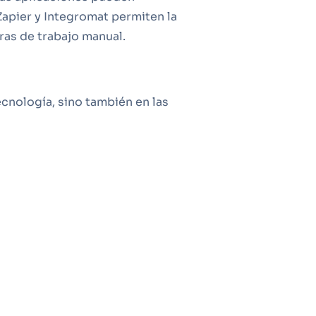
Zapier y Integromat permiten la
ras de trabajo manual.
cnología, sino también en las
ión para asegurar una transición
enta la moral del equipo, ya que
zación
icas. Primero, define claramente
tigación exhaustiva: consulta
úrate de que la herramienta
 La escalabilidad y el soporte
 necesidades futuras.