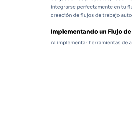
integrarse perfectamente en tu fl
creación de flujos de trabajo aut
Implementando un Flujo de
Al implementar herramientas de au
personas que las utilizarán. Invol
fluida. Un flujo de trabajo optimi
libera tiempo para que cada miemb
Mejores Prácticas para Eva
Cuando busques herramientas de a
tus objetivos empresariales y qué
opiniones, prueba demos y evalúa
elegida se integre bien con tu so
técnico también son factores a co